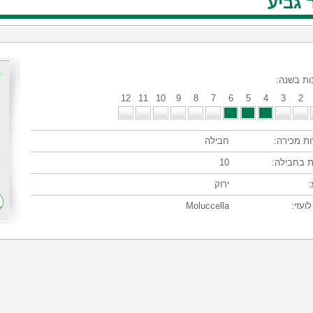
 גביע
ות בשנה:
12
11
10
9
8
7
6
5
4
3
2
ות מכירה:
חבילה
 בחבילה:
10
:
ירוק
ועזי:
Moluccella