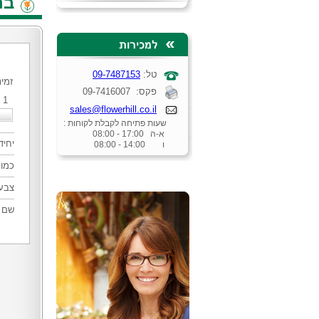
בר
טל:
09-7487153
זמינ
פקס: 09-7416007
1
sales@flowerhill.co.il
שעות פתיחה לקבלת לקוחות :
א-ה 17:00 - 08:00
יחיד
ו 14:00 - 08:00
כמות
צבע
שם ל